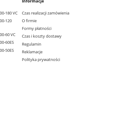
Informacje
000-180 VC
Czas realizacji zamówienia
000-120
O firmie
Formy płatności
000-60 VC
Czas i koszty dostawy
000-60ES
Regulamin
000-50ES
Reklamacje
Polityka prywatności