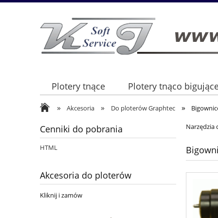
Plotery tnące
Plotery tnąco bigując
»
»
»
Akcesoria
Do ploterów Graphtec
Bigownic
Narzędzia 
Cenniki do pobrania
HTML
Bigown
Akcesoria do ploterów
Kliknij i zamów