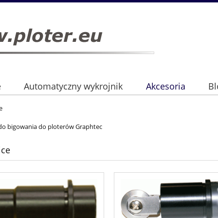
e
Automatyczny wykrojnik
Akcesoria
Bl
e
do bigowania do ploterów Graphtec
ice