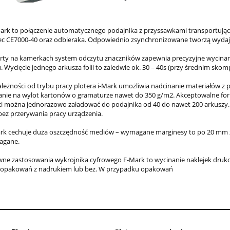
 to połączenie automatycznego podajnika z przyssawkami transportując
c CE7000-40 oraz odbieraka. Odpowiednio zsynchronizowane tworzą wyda
 na kamerkach system odczytu znaczników zapewnia precyzyjne wycinani
 Wycięcie jednego arkusza folii to zaledwie ok. 30 – 40s (przy średnim skompl
ności od trybu pracy plotera i-Mark umożliwia nadcinanie materiałów z p
anie na wylot kartonów o gramaturze nawet do 350 g/m2. Akceptowalne for
i można jednorazowo załadować do podajnika od 40 do nawet 200 arkuszy.
ez przerywania pracy urządzenia.
cechuje duża oszczędność mediów – wymagane marginesy to po 20 mm z pr
agane.
 zastosowania wykrojnika cyfrowego F-Mark to wycinanie naklejek druko
 opakowań z nadrukiem lub bez. W przypadku opakowań