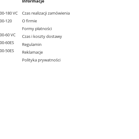
Informacje
000-180 VC
Czas realizacji zamówienia
000-120
O firmie
Formy płatności
000-60 VC
Czas i koszty dostawy
000-60ES
Regulamin
000-50ES
Reklamacje
Polityka prywatności