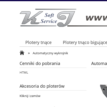
Plotery tnące
Plotery tnąco bigując
»
Automatyczny wykrojnik
Cenniki do pobrania
Automat
HTML
Akcesoria do ploterów
Kliknij i zamów