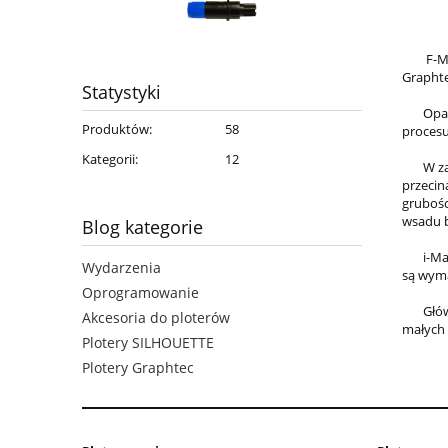
F-Mark
Graphte
Statystyki
Oparty
Produktów:
58
procesu.
Kategorii:
12
W zależ
przecin
grubośc
wsadu b
Blog kategorie
i-Mark 
Wydarzenia
są wym
Oprogramowanie
Główne
Akcesoria do ploterów
małych
Plotery SILHOUETTE
Plotery Graphtec