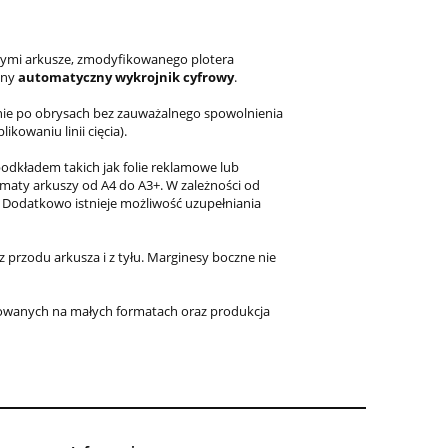
ymi arkusze, zmodyfikowanego plotera
jny
automatyczny wykrojnik cyfrowy
.
e po obrysach bez zauważalnego spowolnienia
ikowaniu linii cięcia).
odkładem takich jak folie reklamowe lub
maty arkuszy od A4 do A3+. W zależności od
 Dodatkowo istnieje możliwość uzupełniania
zodu arkusza i z tyłu. Marginesy boczne nie
wanych na małych formatach oraz produkcja